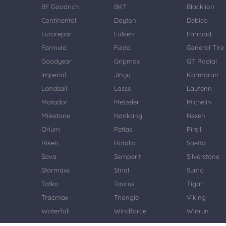
BF Goodrich
BKT
Blacklion
Continental
Dayton
Debica
Eurorepar
Falken
Farroad
Formula
Fulda
General Tire
Goodyear
Gripmax
GT Radial
Imperial
Jinyu
Kormoran
Landsail
Lassa
Laufenn
Matador
Metzeler
Michelin
Milestone
Nankang
Nexen
Orium
Petlas
Pirelli
Riken
Rotalla
Saetta
Sava
Semperit
Silverstone
Starmaxx
Strial
Sumo
Tatko
Taurus
Tigar
Tracmax
Triangle
Viking
Waterfall
Windforce
Winrun