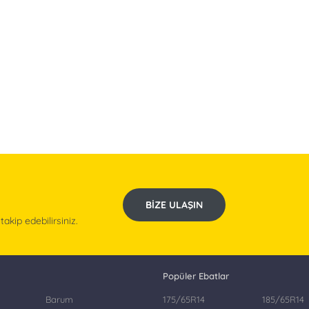
BIZE ULAŞIN
kip edebilirsiniz.
Popüler Ebatlar
Barum
175/65R14
185/65R14