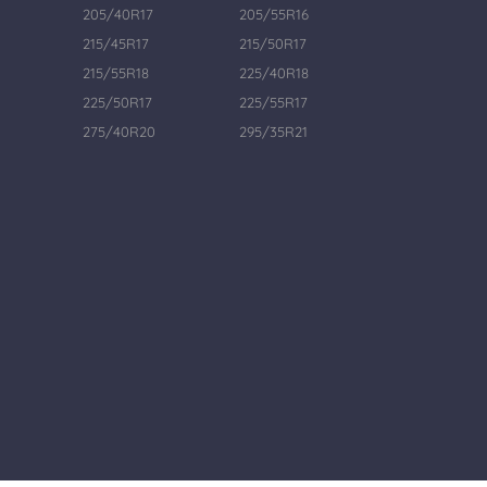
205/40R17
205/55R16
215/45R17
215/50R17
215/55R18
225/40R18
225/50R17
225/55R17
275/40R20
295/35R21