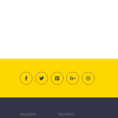
185/65R15
195/60R15