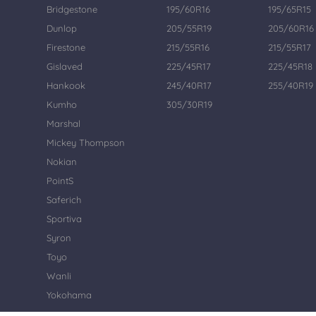
Bridgestone
195/60R16
195/65R15
Dunlop
205/55R19
205/60R16
Firestone
215/55R16
215/55R17
Gislaved
225/45R17
225/45R18
Hankook
245/40R17
255/40R19
Kumho
305/30R19
Marshal
Mickey Thompson
Nokian
PointS
Saferich
Sportiva
Syron
Toyo
Wanli
Yokohama